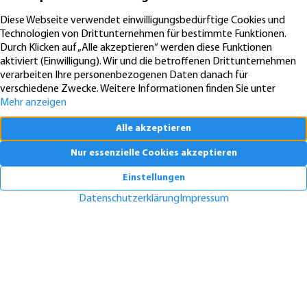
KfW-Förderung „Jung kauft Alt“: Höhere Kredite ab August 2026
06.08.2026
News