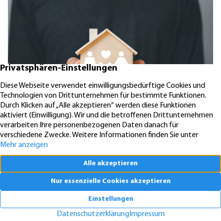
KfW-Förderung „Jung kauft Alt“: Höhere Kredite ab August 2026
06.08.2026
News