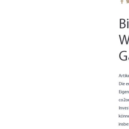
B
W
G
Artik
Die e
Eigen
co2on
Inves
könne
insbe