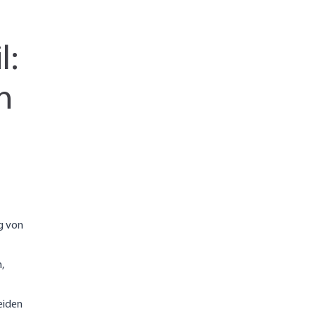
l:
n
g von
,
eiden