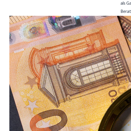
als G
Berat