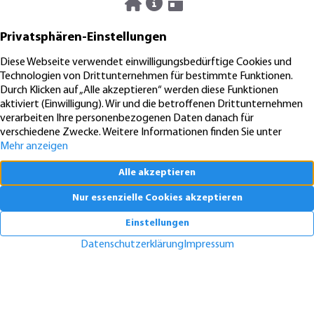
06.08.2026
News
Pendeln lohnt sich: So stark sinken Wohnungspreise im Umland
30.07.2026
News