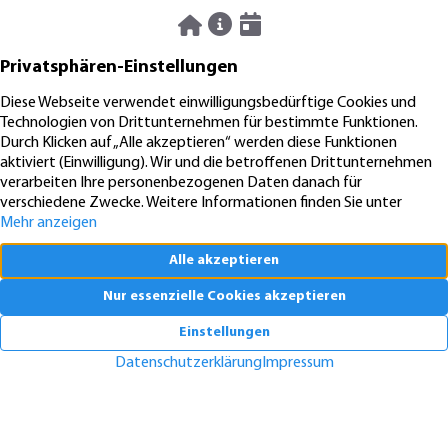
06.08.2026
News
Pendeln lohnt sich: So stark sinken Wohnungspreise im Umland
30.07.2026
News