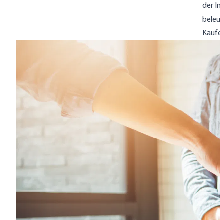
der I
beleu
Kauf