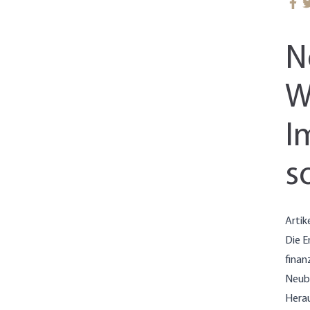
N
W
I
s
Artik
Die E
finan
Neuba
Hera