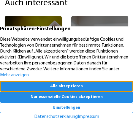
Auch interessant
Wie geht es
Benötigen
mit der
wir für die
Finanzierung
Vermarktung
weiter?
einen
Makler?
SALZGITTER