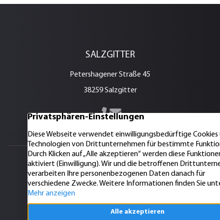
SALZGITTER
Petershagener Straße 45
38259 Salzgitter
E-Mail senden
05341 – 2884611
DRESDEN
Krenkelstraße 3
01309 Dresden