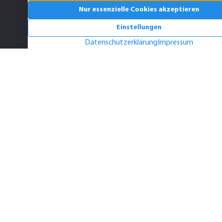
E-Mail senden
0351 – 213 037 70
BERLIN
Reichsstraße 5
14052 Berlin
E-Mail senden
030 – 700 800 760