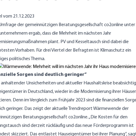
el vom 21.12.2023
Umfrage der gemeinnützigen Beratungsgesellschaft co2online unter
nternehmern ergab, dass die Mehrheit im nächsten Jahr
nisierungsmaßnahmen plant. PV und Kesseltausch sind dabei die
btesten Vorhaben. Für drei Viertel der Befragten ist Klimaschutz ein
iges politisches Thema.
anzielle Sorgen sind deutlich geringer“
 anhaltender Unsicherheiten und aktueller Haushaltskrise beabsichti
igentümer in Deutschland, wieder in die Modernisierung ihrer Häuser
tieren. Denn im Vergleich zum Frühjahr 2023 sind die finanziellen Sorg
ich geringer. Das zeigt der aktuelle Trendreport Wärmewende der
nnützigen Beratungsgesellschaft co2online. „Die Kosten für den
ngstausch sind derzeit rückläufig und das neue Förderprogramm ist
dest skizziert. Das entlastet Hauseigentümer bei ihrer Planung“, sag