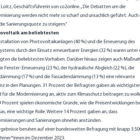
 Loitz, Geschäftsführerin von co2online. „Die Debatten um die
nisierung werden nicht mehr so scharf und unsachlich geführt. Auch
, die Sanierungsquote zu steigern.“
ovoltaik am beliebtesten
nstallation von Photovoltaikanlagen (40 %) und die Erneuerung des
ystems durch den Einsatz erneuerbarer Energien (32 %) waren unter
gten die beliebtesten Vorhaben. Darüber hinaus zeigen auch Maßn
ie Fenster-Erneuerung (23 %), der hydraulische Abgleich (22 %), die
dämmung (17 %) und die Fassadendämmung (13 %) eine relevante
nz in den Planungen. 31 Prozent der Befragten gaben als wichtigste
 für die Modernisierung an, aktiv zum Klimaschutz beitragen zu woll
9 Prozent spielen ökonomische Gründe, wie die Preisentwicklungen be
as, eine wichtige Rolle. Weitere 14 Prozent gaben an, dass
nisierungen und Sanierungen ohnehin anstünden.
rgebnisse beruhen auf einer bundesweiten Befragung mit knapp 3.50
ehmer*innen im Dezember 2023.