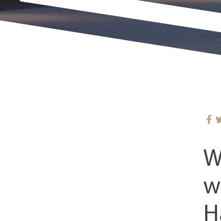
W
w
H