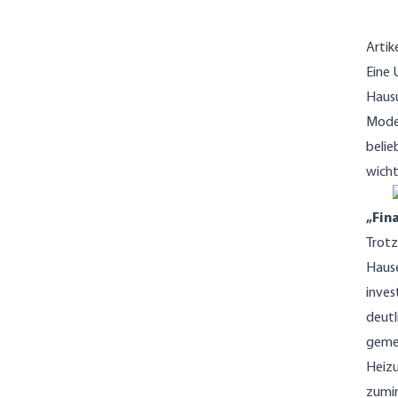
Artik
Eine 
Hausu
Moder
belie
wicht
„Fin
Trotz
Hause
inves
deutl
gemei
Heizu
zumin