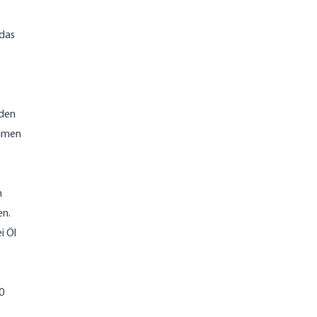
 das
 den
ahmen
n
en.
i Öl
0