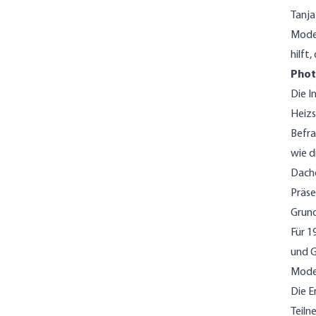
Tanja
Moder
hilft
Phot
Die I
Heizs
Befra
wie d
Dach
Präse
Grund
Für 1
und G
Moder
Die E
Teiln