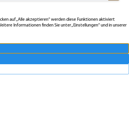
lers
 können in vielerlei Hinsicht von einem Immobilienmakler
enge zeitlichen Aufwand ab, er besitzt auch das nötige Know-
erfolgreich zu vermarkten. Ein professioneller Makler kümmert